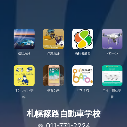
運転免許
作業免許
高齢者講習
ドローン
オンライン学
教習予約
バス予約
エイト自己学
科
習
札幌篠路自動車学校
☏ 011-771-2224