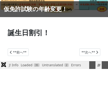
篠路教習センター
誕生日割引！
**前の記事へ: 準中型免許受付中！**
**次の記事へ: 
**前へ**
**次へ**
J! Info
Loaded
Untranslated
Errors
35
2
**現在地: **
**ホーム**
ログイン (社員
社員専用
専用)
社内ポータル
**ユーザー名**