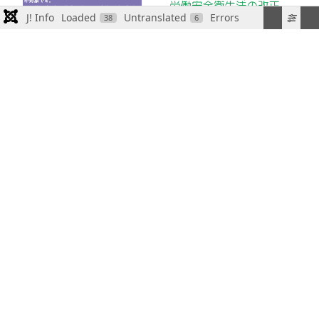
J! Info
Loaded
Untranslated
Errors
38
6
また１０名様以上の団体であれば、上記日程以外でも
ご相談に応じますので、お気軽にお問合せください。
**前の記事へ: 当校ではオンラインで学科教習を受講できます！*
**次の記事へ: 
**前へ**
**次へ**